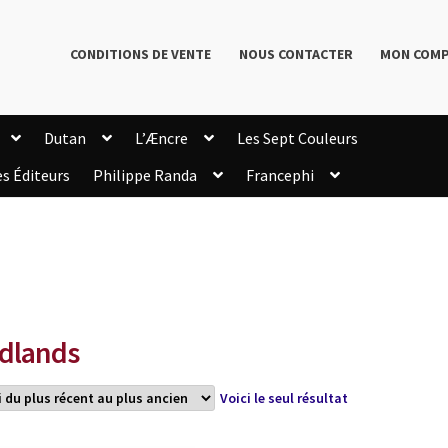
CONDITIONS DE VENTE
NOUS CONTACTER
MON COM
Dutan
L’Æncre
Les Sept Couleurs
es Éditeurs
Philippe Randa
Francephi
onditions de Vente
Connection
Enregistrement
Livres de Philippe Randa
Login Customizer
Newsletter
onfidentialité et cookies
Qui sommes-nous ?
mmande
dlands
Voici le seul résultat