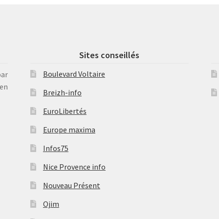
Sites conseillés
Boulevard Voltaire
par
en
Breizh-info
EuroLibertés
Europe maxima
Infos75
Nice Provence info
Nouveau Présent
Ojim