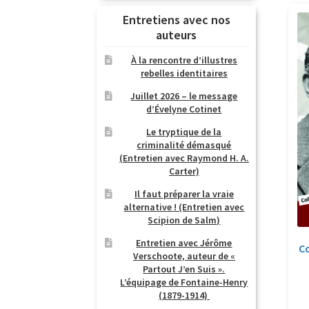
Entretiens avec nos
auteurs
À la rencontre d’illustres
rebelles identitaires
Juillet 2026 – le message
d’Évelyne Cotinet
Le tryptique de la
criminalité démasqué
(Entretien avec Raymond H. A.
Carter)
Il faut préparer la vraie
alternative ! (Entretien avec
Scipion de Salm)
Entretien avec Jérôme
Co
Verschoote, auteur de «
Partout J’en Suis ».
L’équipage de Fontaine-Henry
(1879-1914)