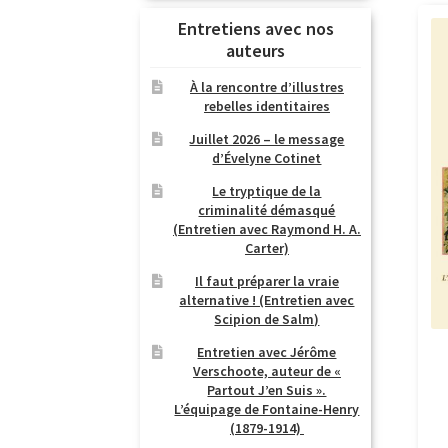
Entretiens avec nos
auteurs
À la rencontre d’illustres
rebelles identitaires
Juillet 2026 – le message
d’Évelyne Cotinet
Le tryptique de la
criminalité démasqué
(Entretien avec Raymond H. A.
Carter)
Il faut préparer la vraie
alternative ! (Entretien avec
Scipion de Salm)
Entretien avec Jérôme
Verschoote, auteur de «
Partout J’en Suis ».
L’équipage de Fontaine-Henry
(1879-1914)