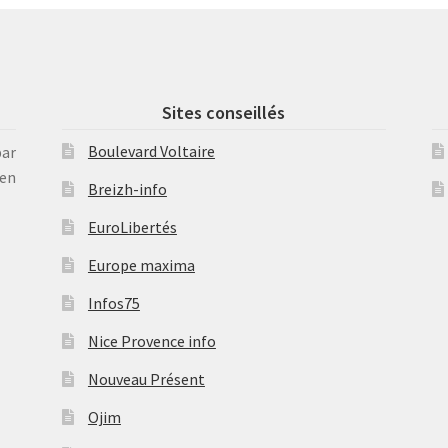
Sites conseillés
Boulevard Voltaire
par
en
Breizh-info
EuroLibertés
Europe maxima
Infos75
Nice Provence info
Nouveau Présent
Ojim