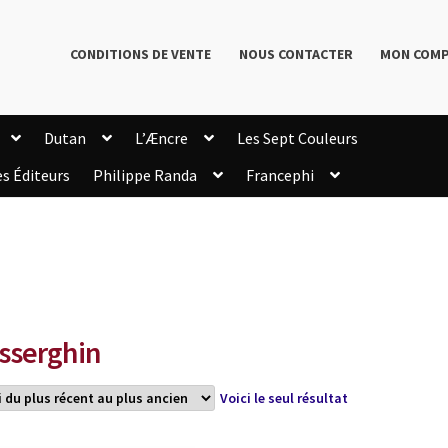
CONDITIONS DE VENTE
NOUS CONTACTER
MON COM
Dutan
L’Æncre
Les Sept Couleurs
es Éditeurs
Philippe Randa
Francephi
onditions de Vente
Connection
Enregistrement
Livres de Philippe Randa
Login Customizer
Newsletter
onfidentialité et cookies
Qui sommes-nous ?
mmande
sserghin
Voici le seul résultat