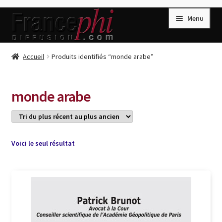
Aller
Aller
Menu
à
au
la
contenu
navigation
Accueil
Accueil
Produits identifiés “monde arabe”
Accueil
Caisse
monde arabe
Compte
Conditions de Vente
Connection
Voici le seul résultat
Enregistrement
Listes d’Envies
Livres de Peter Randa
Livres de Philippe Randa