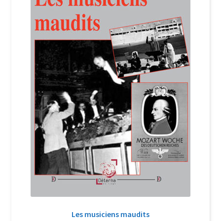
Login Customizer
Newsletter
Nous Contacter
Panier
Politique de confidentialité et cookies
Qui sommes-nous ?
Soutien à Philippe Randa
Suivi de la Commande
Les musiciens maudits