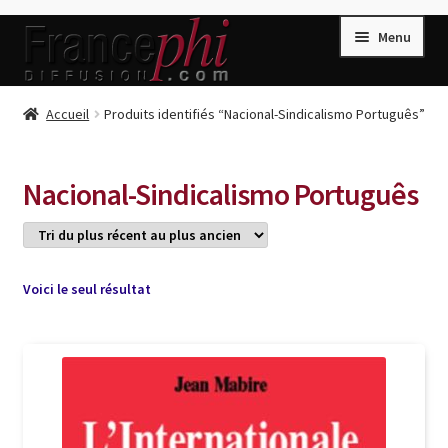
Aller
Aller
Menu
à
au
la
contenu
navigation
Accueil
Accueil
Produits identifiés “Nacional-Sindicalismo Português”
Accueil
Caisse
Nacional-Sindicalismo Português
Compte
Conditions de Vente
Connection
Voici le seul résultat
Enregistrement
Listes d’Envies
Livres de Peter Randa
Livres de Philippe Randa