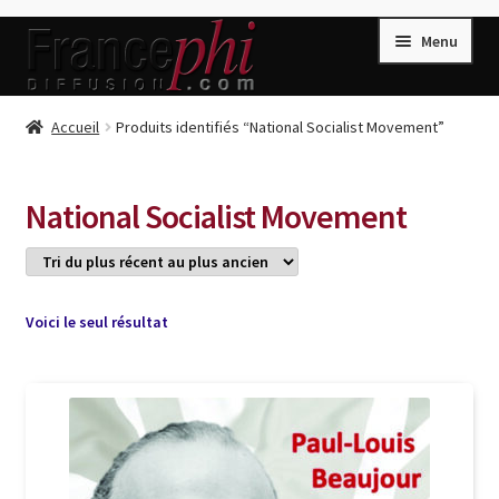
Aller
Aller
Menu
à
au
la
contenu
navigation
Accueil
Accueil
Produits identifiés “National Socialist Movement”
Accueil
Caisse
National Socialist Movement
Compte
Conditions de Vente
Connection
Voici le seul résultat
Enregistrement
Listes d’Envies
Livres de Peter Randa
Livres de Philippe Randa