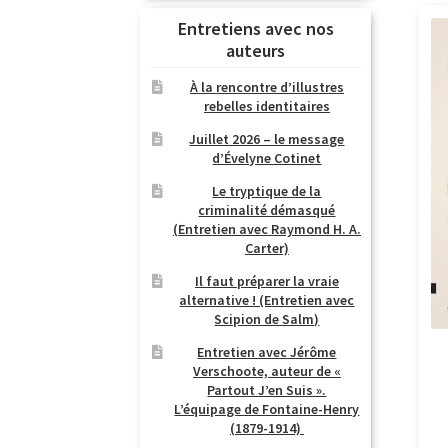
Entretiens avec nos
auteurs
À la rencontre d’illustres
rebelles identitaires
Juillet 2026 – le message
d’Évelyne Cotinet
Le tryptique de la
criminalité démasqué
(Entretien avec Raymond H. A.
Carter)
Il faut préparer la vraie
alternative ! (Entretien avec
Scipion de Salm)
Entretien avec Jérôme
Verschoote, auteur de «
Partout J’en Suis ».
L’équipage de Fontaine-Henry
(1879-1914)