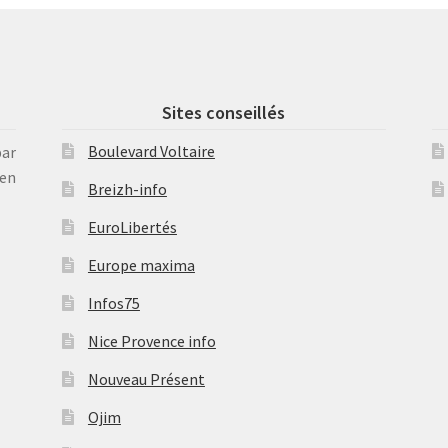
Sites conseillés
Boulevard Voltaire
par
en
Breizh-info
EuroLibertés
Europe maxima
Infos75
Nice Provence info
Nouveau Présent
Ojim