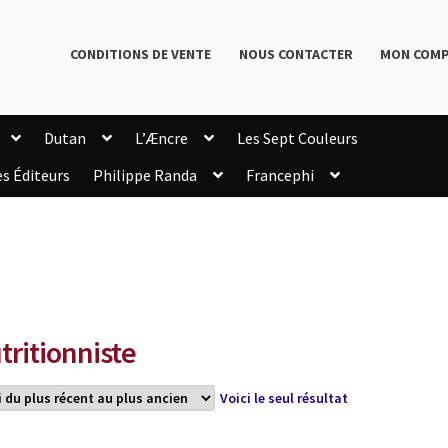
CONDITIONS DE VENTE
NOUS CONTACTER
MON COM
Dutan
L’Æncre
Les Sept Couleurs
es Éditeurs
Philippe Randa
Francephi
onditions de Vente
Connection
Enregistrement
Livres de Philippe Randa
Login Customizer
Newsletter
onfidentialité et cookies
Qui sommes-nous ?
mmande
tritionniste
Voici le seul résultat