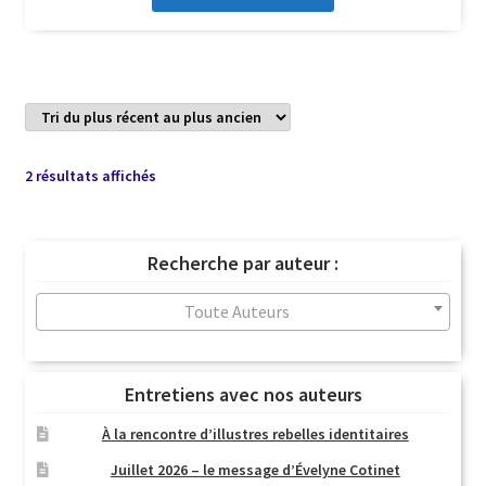
Trié
2 résultats affichés
du
plus
récent
Recherche par auteur :
au
plus
Toute Auteurs
ancien
Entretiens avec nos auteurs
À la rencontre d’illustres rebelles identitaires
Juillet 2026 – le message d’Évelyne Cotinet