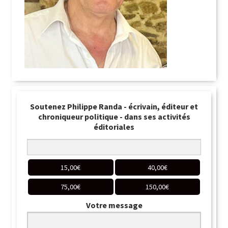
Soutenez Philippe Randa - écrivain, éditeur et
chroniqueur politique - dans ses activités
éditoriales
15,00
€
40,00
€
75,00
€
150,00
€
Votre message