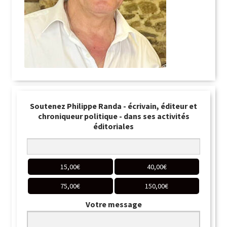
Soutenez Philippe Randa - écrivain, éditeur et
chroniqueur politique - dans ses activités
éditoriales
15,00
€
40,00
€
75,00
€
150,00
€
Votre message