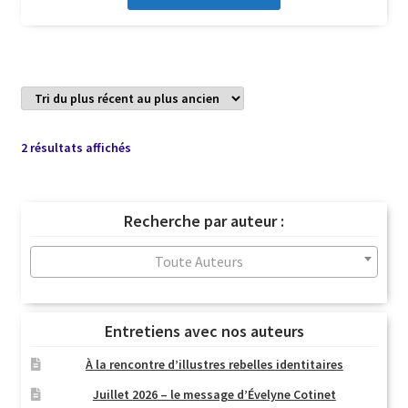
Trié
2 résultats affichés
du
plus
récent
Recherche par auteur :
au
plus
Toute Auteurs
ancien
Entretiens avec nos auteurs
À la rencontre d’illustres rebelles identitaires
Juillet 2026 – le message d’Évelyne Cotinet