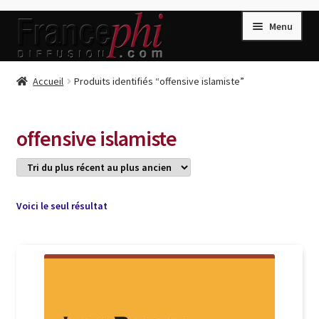
Aller
Aller
Menu
à
au
la
contenu
navigation
Accueil
Accueil
Produits identifiés “offensive islamiste”
Accueil
Caisse
offensive islamiste
Compte
Conditions de Vente
Connection
Voici le seul résultat
Enregistrement
Listes d’Envies
Livres de Peter Randa
Livres de Philippe Randa