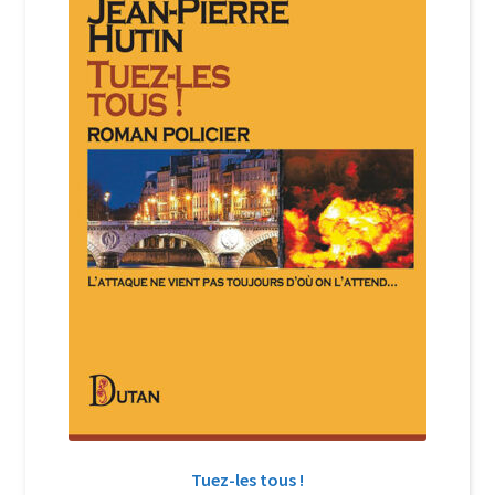
Login Customizer
Newsletter
Nous Contacter
Panier
Politique de confidentialité et cookies
Qui sommes-nous ?
Soutien à Philippe Randa
Suivi de la Commande
Tuez-les tous !