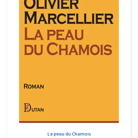
Login Customizer
Newsletter
Nous Contacter
Panier
Politique de confidentialité et cookies
Qui sommes-nous ?
Soutien à Philippe Randa
Suivi de la Commande
La peau du Chamois