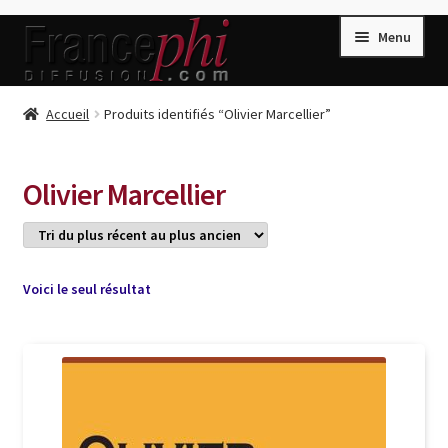
Aller
Aller
Menu
à
au
la
contenu
navigation
Accueil
Accueil
Produits identifiés “Olivier Marcellier”
Accueil
Caisse
Olivier Marcellier
Compte
Conditions de Vente
Connection
Voici le seul résultat
Enregistrement
Listes d’Envies
Livres de Peter Randa
Livres de Philippe Randa