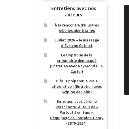
Entretiens avec nos
auteurs
À la rencontre d’illustres
rebelles identitaires
Juillet 2026 – le message
d’Évelyne Cotinet
Le tryptique de la
criminalité démasqué
(Entretien avec Raymond H. A.
Carter)
Il faut préparer la vraie
alternative ! (Entretien avec
Scipion de Salm)
Entretien avec Jérôme
Verschoote, auteur de «
Partout J’en Suis ».
L’équipage de Fontaine-Henry
(1879-1914)