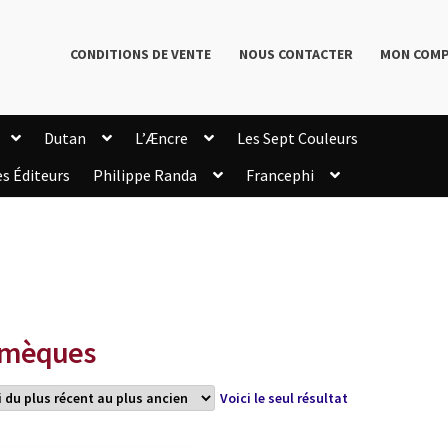
CONDITIONS DE VENTE
NOUS CONTACTER
MON COM
Dutan
L’Æncre
Les Sept Couleurs
es Éditeurs
Philippe Randa
Francephi
onditions de Vente
Connection
Enregistrement
Livres de Philippe Randa
Login Customizer
Newsletter
onfidentialité et cookies
Qui sommes-nous ?
mmande
lmèques
Voici le seul résultat