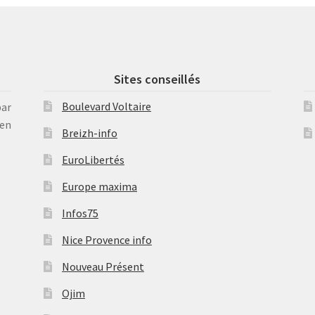
Sites conseillés
Boulevard Voltaire
par
en
Breizh-info
EuroLibertés
Europe maxima
Infos75
Nice Provence info
Nouveau Présent
Ojim