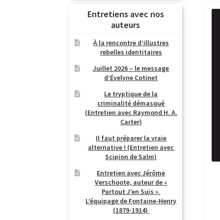
Entretiens avec nos
auteurs
À la rencontre d’illustres
rebelles identitaires
Juillet 2026 – le message
d’Évelyne Cotinet
Le tryptique de la
criminalité démasqué
(Entretien avec Raymond H. A.
Carter)
Il faut préparer la vraie
alternative ! (Entretien avec
Scipion de Salm)
Entretien avec Jérôme
Verschoote, auteur de «
Partout J’en Suis ».
L’équipage de Fontaine-Henry
(1879-1914)