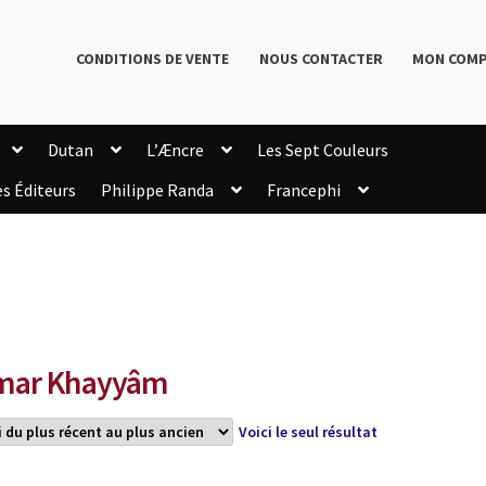
CONDITIONS DE VENTE
NOUS CONTACTER
MON COM
Dutan
L’Æncre
Les Sept Couleurs
es Éditeurs
Philippe Randa
Francephi
onditions de Vente
Connection
Enregistrement
Livres de Philippe Randa
Login Customizer
Newsletter
onfidentialité et cookies
Qui sommes-nous ?
mmande
mar Khayyâm
Voici le seul résultat