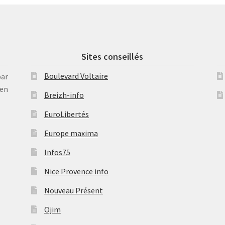
Sites conseillés
Boulevard Voltaire
par
en
Breizh-info
EuroLibertés
Europe maxima
Infos75
Nice Provence info
Nouveau Présent
Ojim