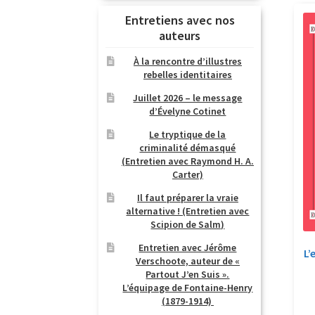
Entretiens avec nos
auteurs
À la rencontre d’illustres
rebelles identitaires
Juillet 2026 – le message
d’Évelyne Cotinet
Le tryptique de la
criminalité démasqué
(Entretien avec Raymond H. A.
Carter)
Il faut préparer la vraie
alternative ! (Entretien avec
Scipion de Salm)
Entretien avec Jérôme
L’
Verschoote, auteur de «
Partout J’en Suis ».
L’équipage de Fontaine-Henry
(1879-1914)