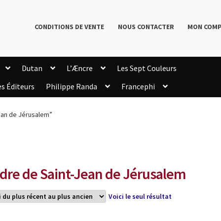
CONDITIONS DE VENTE
NOUS CONTACTER
MON COM
Dutan
L’Æncre
Les Sept Couleurs
es Éditeurs
Philippe Randa
Francephi
onditions de Vente
Connection
Enregistrement
Jean de Jérusalem”
Livres de Philippe Randa
Login Customizer
Newsletter
onfidentialité et cookies
Qui sommes-nous ?
mmande
dre de Saint-Jean de Jérusalem
Voici le seul résultat