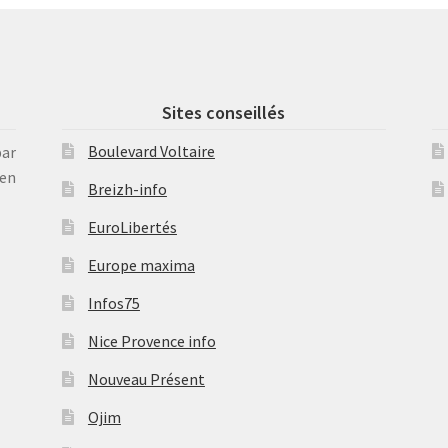
Sites conseillés
Boulevard Voltaire
par
en
Breizh-info
EuroLibertés
Europe maxima
Infos75
Nice Provence info
Nouveau Présent
Ojim