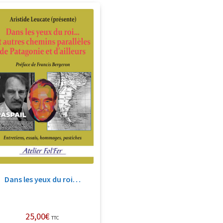
Dans les yeux du roi…
25,00
€
TTC