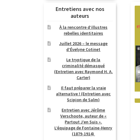
Entretiens avec nos
auteurs
À la rencontre d’illustres
rebelles identitaires
Juillet 2026 – le message
d’Évelyne Cotinet
Le tryptique de la
criminalité démasqué
(Entretien avec Raymond H. A.
Carter)
Il faut préparer la vraie
alternative ! (Entretien avec
Scipion de Salm)
Entretien avec Jérôme
Verschoote, auteur de «
Partout J’en Suis ».
L’équipage de Fontaine-Henry
(1879-1914)