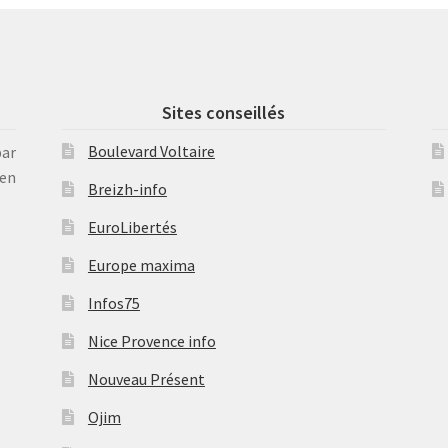
Sites conseillés
Boulevard Voltaire
par
en
Breizh-info
EuroLibertés
Europe maxima
Infos75
Nice Provence info
Nouveau Présent
Ojim