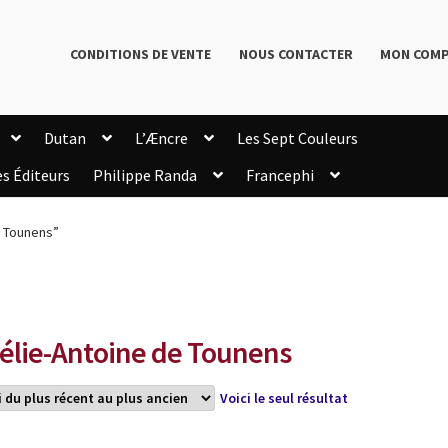
CONDITIONS DE VENTE
NOUS CONTACTER
MON COM
Dutan
L’Æncre
Les Sept Couleurs
es Éditeurs
Philippe Randa
Francephi
onditions de Vente
Connection
Enregistrement
e Tounens”
Livres de Philippe Randa
Login Customizer
Newsletter
onfidentialité et cookies
Qui sommes-nous ?
mmande
élie-Antoine de Tounens
Voici le seul résultat