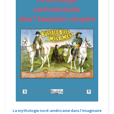
Login Customizer
Newsletter
Nous Contacter
Panier
Politique de confidentialité et cookies
Qui sommes-nous ?
Soutien à Philippe Randa
Suivi de la Commande
La mythologie nord-américaine dans l’imaginaire