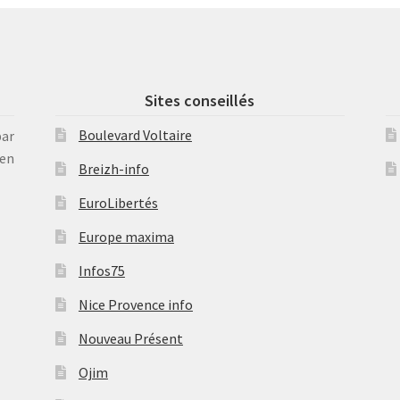
Sites conseillés
Boulevard Voltaire
par
en
Breizh-info
EuroLibertés
Europe maxima
Infos75
Nice Provence info
Nouveau Présent
Ojim