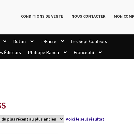
CONDITIONS DE VENTE
NOUS CONTACTER
MON COM
Dutan
L’Æncre
Les Sept Couleurs
es Éditeurs
Philippe Randa
Francephi
onditions de Vente
Connection
Enregistrement
Livres de Philippe Randa
Login Customizer
Newsletter
onfidentialité et cookies
Qui sommes-nous ?
mmande
SS
Voici le seul résultat