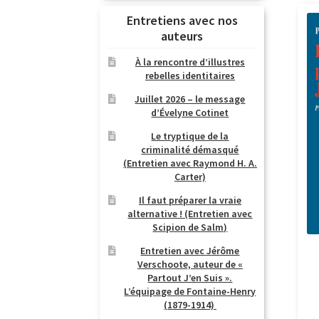
Entretiens avec nos
auteurs
À la rencontre d’illustres
rebelles identitaires
Juillet 2026 – le message
d’Évelyne Cotinet
Le tryptique de la
criminalité démasqué
(Entretien avec Raymond H. A.
Carter)
Il faut préparer la vraie
alternative ! (Entretien avec
Scipion de Salm)
Entretien avec Jérôme
Verschoote, auteur de «
Partout J’en Suis ».
L’équipage de Fontaine-Henry
(1879-1914)