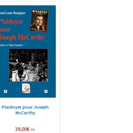
Plaidoyer pour Joseph
McCarthy
39,00
€
TTC