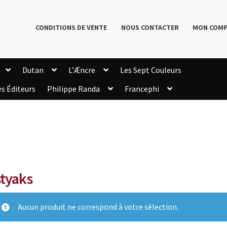
CONDITIONS DE VENTE
NOUS CONTACTER
MON COM
Dutan
L’Æncre
Les Sept Couleurs
es Éditeurs
Philippe Randa
Francephi
onditions de Vente
Connection
Enregistrement
Livres de Philippe Randa
Login Customizer
Newsletter
onfidentialité et cookies
Qui sommes-nous ?
mmande
tyaks
Aucun produit ne correspond à votre sélection.