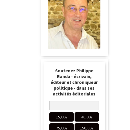
Soutenez Philippe
Randa - écrivain,
éditeur et chroniqueur
politique - dans ses
activités éditoriales
15,00
€
40,00
€
75,00
€
150,00
€