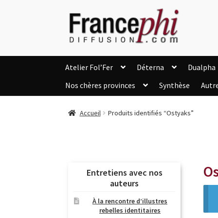
Aller
Aller
à
au
la
contenu
navigation
Atelier Fol’Fer
Déterna
Dualpha
Nos chères provinces
Synthèse
Autr
Accueil
Accueil
Caisse
Compte
C
Accueil
Produits identifiés “Ostyaks”
Listes d’Envies
Livres de Peter Randa
Nous Contacter
Panier
Politique de c
Soutien à Philippe Randa
Suivi de la Co
Os
Entretiens avec nos
auteurs
À la rencontre d’illustres
rebelles identitaires