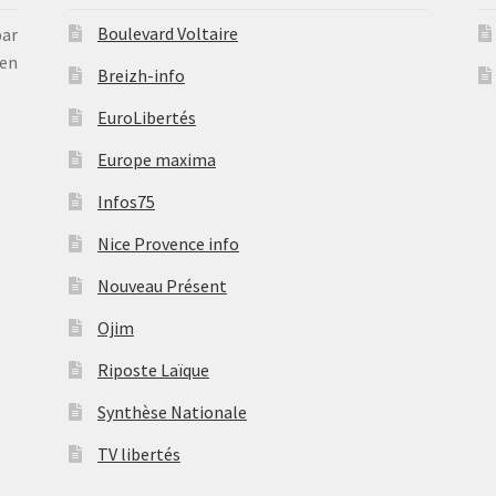
Boulevard Voltaire
par
en
Breizh-info
EuroLibertés
Europe maxima
Infos75
Nice Provence info
Nouveau Présent
Ojim
Riposte Laïque
Synthèse Nationale
TV libertés