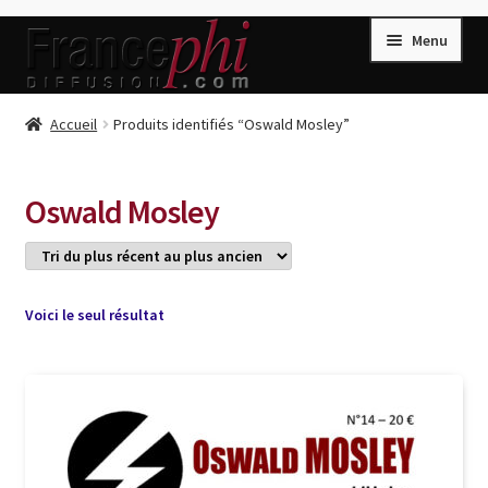
Aller
Aller
Menu
à
au
la
contenu
navigation
Accueil
Accueil
Produits identifiés “Oswald Mosley”
Accueil
Caisse
Oswald Mosley
Compte
Conditions de Vente
Connection
Voici le seul résultat
Enregistrement
Listes d’Envies
Livres de Peter Randa
Livres de Philippe Randa