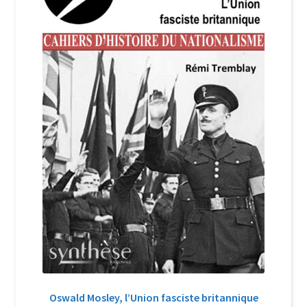
Login Customizer
Newsletter
Nous Contacter
Panier
Politique de confidentialité et cookies
Qui sommes-nous ?
Soutien à Philippe Randa
Suivi de la Commande
Oswald Mosley, l’Union fasciste britannique