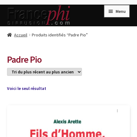
Aller
Aller
Menu
à
au
la
contenu
navigation
Accueil
Accueil
Produits identifiés “Padre Pio”
Accueil
Caisse
Padre Pio
Compte
Conditions de Vente
Connection
Voici le seul résultat
Enregistrement
Listes d’Envies
Livres de Peter Randa
Livres de Philippe Randa