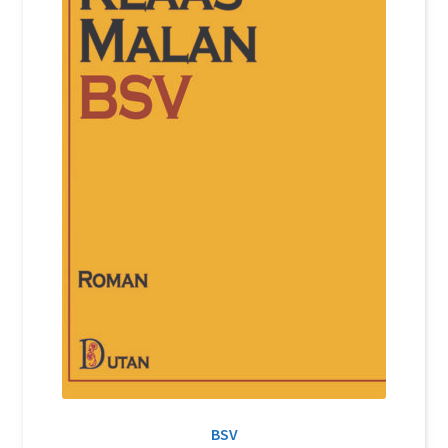
Login Customizer
Newsletter
Nous Contacter
Panier
Politique de confidentialité et cookies
Qui sommes-nous ?
Soutien à Philippe Randa
Suivi de la Commande
BSV