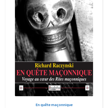
Login Customizer
Newsletter
Nous Contacter
Panier
Politique de confidentialité et cookies
Qui sommes-nous ?
Soutien à Philippe Randa
Suivi de la Commande
En quête maçonnique