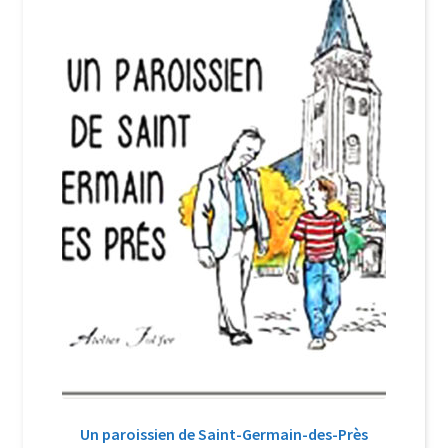
Login Customizer
Newsletter
Nous Contacter
Panier
Politique de confidentialité et cookies
Qui sommes-nous ?
Soutien à Philippe Randa
Suivi de la Commande
Un paroissien de Saint-Germain-des-Près