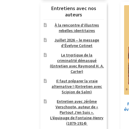
Entretiens avec nos
auteurs
À la rencontre d’illustres
rebelles identitaires
Juillet 2026 – le message
d’Évelyne Cotinet
Le tryptique de la
criminalité démasqué
(Entretien avec Raymond H. A.
Carter)
Il faut préparer la vraie
alternative ! (Entretien avec
Scipion de Salm)
Entretien avec Jérôme
Verschoote, auteur de «
év
Partout J’en Suis ».
L’équipage de Fontaine-Henry
(1879-1914)