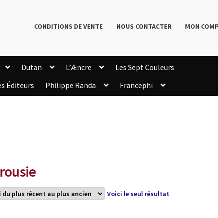
CONDITIONS DE VENTE
NOUS CONTACTER
MON COM
Dutan
L’Æncre
Les Sept Couleurs
es Éditeurs
Philippe Randa
Francephi
onditions de Vente
Connection
Enregistrement
Livres de Philippe Randa
Login Customizer
Newsletter
onfidentialité et cookies
Qui sommes-nous ?
mmande
rousie
Voici le seul résultat