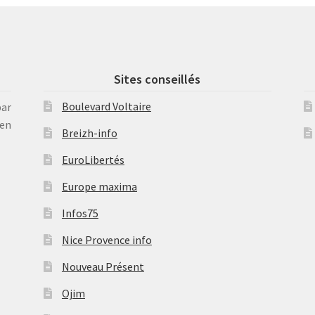
Sites conseillés
Boulevard Voltaire
par
en
Breizh-info
EuroLibertés
Europe maxima
Infos75
Nice Provence info
Nouveau Présent
Ojim