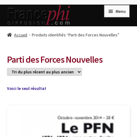
Aller
Aller
Menu
à
au
la
contenu
navigation
Accueil
Accueil
Produits identifiés “Parti des Forces Nouvelles”
Accueil
Caisse
Parti des Forces Nouvelles
Compte
Conditions de Vente
Connection
Voici le seul résultat
Enregistrement
Listes d’Envies
Livres de Peter Randa
Livres de Philippe Randa