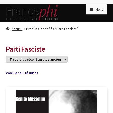
Aller
Aller
Menu
à
au
la
contenu
navigation
Accueil
Accueil
Produits identifiés “Parti Fasciste”
Accueil
Caisse
Parti Fasciste
Compte
Conditions de Vente
Connection
Voici le seul résultat
Enregistrement
Listes d’Envies
Livres de Peter Randa
Livres de Philippe Randa