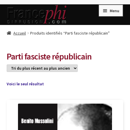
Aller
Aller
Menu
à
au
la
contenu
navigation
Accueil
Accueil
Produits identifiés “Parti fasciste républicain”
Accueil
Caisse
Parti fasciste républicain
Compte
Conditions de Vente
Connection
Voici le seul résultat
Enregistrement
Listes d’Envies
Livres de Peter Randa
Livres de Philippe Randa