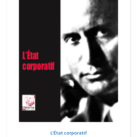
Login Customizer
Newsletter
Nous Contacter
Panier
Politique de confidentialité et cookies
Qui sommes-nous ?
Soutien à Philippe Randa
Suivi de la Commande
L’État corporatif