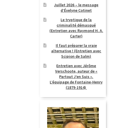
Juillet 2026 – le message
d’Évelyne Cotinet
Le tryptique de la
criminalité démasqué
(Entretien avec Raymond H. A.
Carter)
Il faut préparer la vraie
alternative ! (Entretien avec
Scipion de Salm)
Entretien avec Jérôme
Verschoote, auteur de «
Partout J’en Suis ».
L’équipage de Fontaine-Henry
(1879-1914)