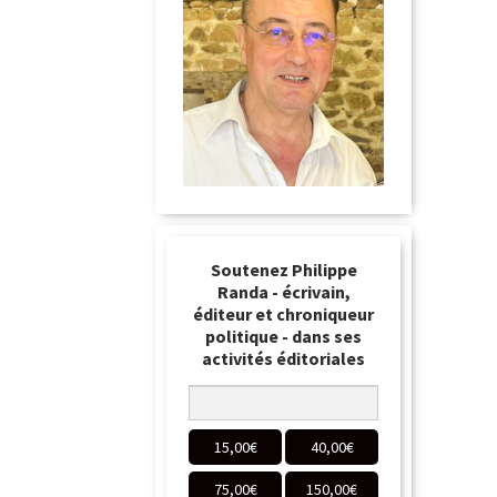
Soutenez Philippe
Randa - écrivain,
éditeur et chroniqueur
politique - dans ses
activités éditoriales
15,00
€
40,00
€
75,00
€
150,00
€