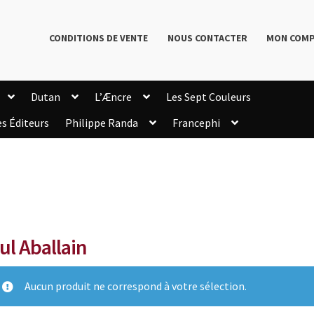
CONDITIONS DE VENTE
NOUS CONTACTER
MON COM
Dutan
L’Æncre
Les Sept Couleurs
es Éditeurs
Philippe Randa
Francephi
onditions de Vente
Connection
Enregistrement
Livres de Philippe Randa
Login Customizer
Newsletter
onfidentialité et cookies
Qui sommes-nous ?
mmande
ul Aballain
Aucun produit ne correspond à votre sélection.