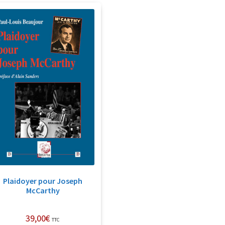
Plaidoyer pour Joseph
McCarthy
39,00
€
TTC