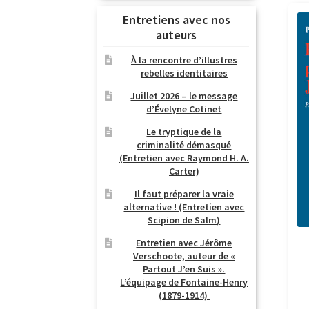
Entretiens avec nos
auteurs
À la rencontre d’illustres
rebelles identitaires
Juillet 2026 – le message
d’Évelyne Cotinet
Le tryptique de la
criminalité démasqué
(Entretien avec Raymond H. A.
Carter)
Il faut préparer la vraie
alternative ! (Entretien avec
Scipion de Salm)
Entretien avec Jérôme
Verschoote, auteur de «
Partout J’en Suis ».
L’équipage de Fontaine-Henry
(1879-1914)