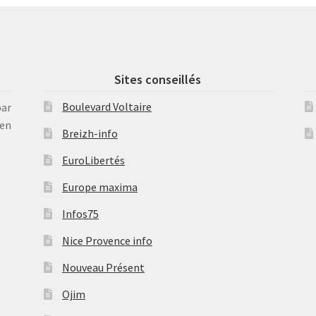
Sites conseillés
Boulevard Voltaire
par
en
Breizh-info
EuroLibertés
Europe maxima
Infos75
Nice Provence info
Nouveau Présent
Ojim