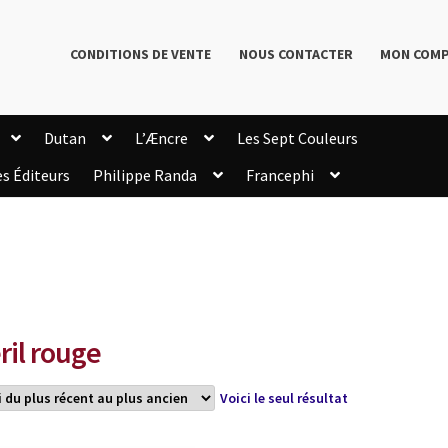
CONDITIONS DE VENTE
NOUS CONTACTER
MON COM
Dutan
L’Æncre
Les Sept Couleurs
es Éditeurs
Philippe Randa
Francephi
onditions de Vente
Connection
Enregistrement
Livres de Philippe Randa
Login Customizer
Newsletter
onfidentialité et cookies
Qui sommes-nous ?
mmande
ril rouge
Voici le seul résultat