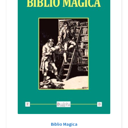
Login Customizer
Newsletter
Nous Contacter
Panier
Politique de confidentialité et cookies
Qui sommes-nous ?
Soutien à Philippe Randa
Suivi de la Commande
Biblio Magica