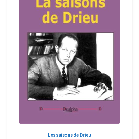
Login Customizer
Newsletter
Nous Contacter
Panier
Politique de confidentialité et cookies
Qui sommes-nous ?
Soutien à Philippe Randa
Suivi de la Commande
Les saisons de Drieu