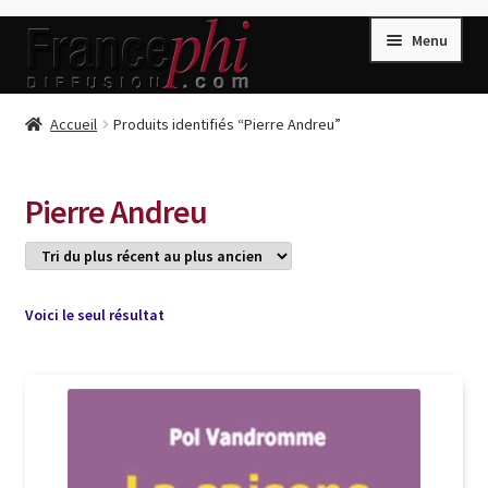
Aller
Aller
Menu
à
au
la
contenu
navigation
Accueil
Accueil
Produits identifiés “Pierre Andreu”
Accueil
Caisse
Pierre Andreu
Compte
Conditions de Vente
Connection
Voici le seul résultat
Enregistrement
Listes d’Envies
Livres de Peter Randa
Livres de Philippe Randa