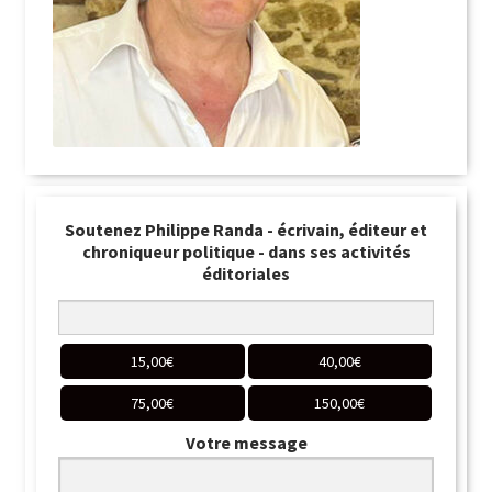
Soutenez Philippe Randa - écrivain, éditeur et
chroniqueur politique - dans ses activités
éditoriales
15,00
€
40,00
€
75,00
€
150,00
€
Votre message