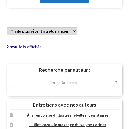
Trié
2 résultats affichés
du
plus
récent
Recherche par auteur :
au
plus
Toute Auteurs
ancien
Entretiens avec nos auteurs
À la rencontre d’illustres rebelles identitaires
Juillet 2026 – le message d’Évelyne Cotinet