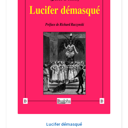
Login Customizer
Newsletter
Nous Contacter
Panier
Politique de confidentialité et cookies
Qui sommes-nous ?
Soutien à Philippe Randa
Suivi de la Commande
Lucifer démasqué