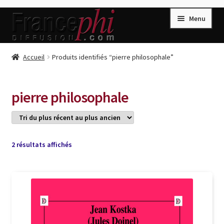
Aller
Aller
Menu
à
au
la
contenu
navigation
Accueil
Accueil
Produits identifiés “pierre philosophale”
Accueil
Caisse
pierre philosophale
Compte
Conditions de Vente
Connection
Trié
2 résultats affichés
du
Enregistrement
plus
récent
Listes d’Envies
au
plus
Livres de Peter Randa
ancien
Livres de Philippe Randa