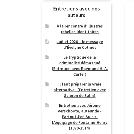
Entretiens avec nos
auteurs
À la rencontre d’illustres
rebelles identitaires
Juillet 2026 – le message
d’Évelyne Cotinet
Le tryptique de la
criminalité démasqué
(Entretien avec Raymond H. A.
Carter)
Il faut préparer la vraie
alternative ! (Entretien avec
Scipion de Salm)
Entretien avec Jérôme
Verschoote, auteur de «
Partout J’en Suis ».
L’équipage de Fontaine-Henry
(1879-1914)