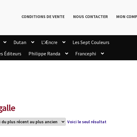
CONDITIONS DE VENTE
NOUS CONTACTER
MON COM
Dutan
L’Æncre
Les Sept Couleurs
es Éditeurs
Philippe Randa
Francephi
onditions de Vente
Connection
Enregistrement
Livres de Philippe Randa
Login Customizer
Newsletter
onfidentialité et cookies
Qui sommes-nous ?
mmande
galle
Voici le seul résultat