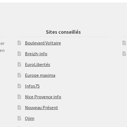
Sites conseillés
Boulevard Voltaire
par
en
Breizh-info
EuroLibertés
Europe maxima
Infos75
Nice Provence info
Nouveau Présent
Ojim