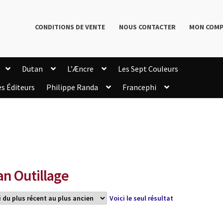
CONDITIONS DE VENTE
NOUS CONTACTER
MON COM
Dutan
L’Æncre
Les Sept Couleurs
es Éditeurs
Philippe Randa
Francephi
onditions de Vente
Connection
Enregistrement
Livres de Philippe Randa
Login Customizer
Newsletter
onfidentialité et cookies
Qui sommes-nous ?
mmande
an Outillage
Voici le seul résultat