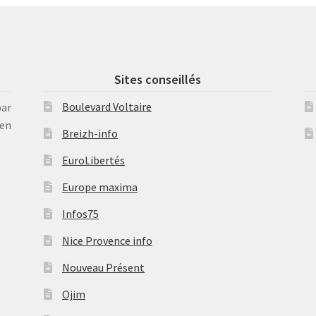
Sites conseillés
Boulevard Voltaire
par
en
Breizh-info
EuroLibertés
Europe maxima
Infos75
Nice Provence info
Nouveau Présent
Ojim