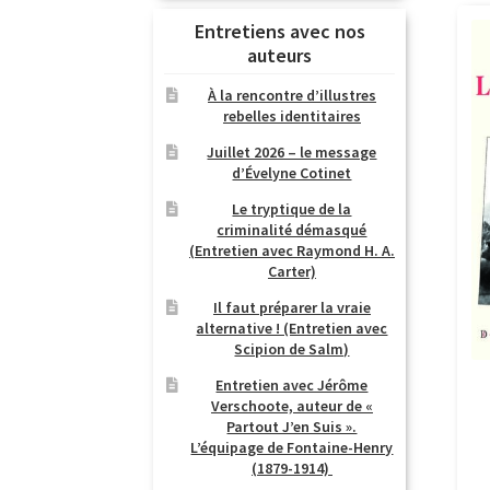
Entretiens avec nos
auteurs
À la rencontre d’illustres
rebelles identitaires
Juillet 2026 – le message
d’Évelyne Cotinet
Le tryptique de la
criminalité démasqué
(Entretien avec Raymond H. A.
Carter)
Il faut préparer la vraie
alternative ! (Entretien avec
Scipion de Salm)
Entretien avec Jérôme
Verschoote, auteur de «
Partout J’en Suis ».
L’équipage de Fontaine-Henry
(1879-1914)