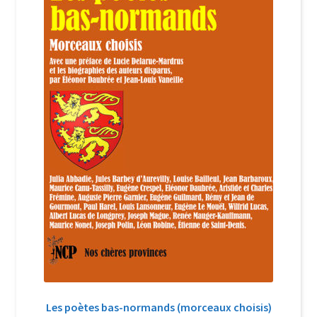
Login Customizer
Newsletter
Nous Contacter
Panier
Politique de confidentialité et cookies
Qui sommes-nous ?
Soutien à Philippe Randa
Suivi de la Commande
Les poètes bas-normands (morceaux choisis)