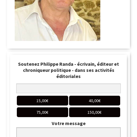
Soutenez Philippe Randa - écrivain, éditeur et
chroniqueur politique - dans ses activités
éditoriales
15,00
€
40,00
€
75,00
€
150,00
€
Votre message