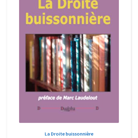
Login Customizer
Newsletter
Nous Contacter
Panier
Politique de confidentialité et cookies
Qui sommes-nous ?
Soutien à Philippe Randa
Suivi de la Commande
La Droite buissonnière