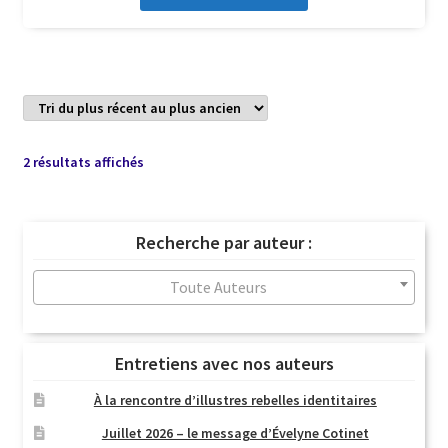
Trié
2 résultats affichés
du
plus
récent
Recherche par auteur :
au
plus
Toute Auteurs
ancien
Entretiens avec nos auteurs
À la rencontre d’illustres rebelles identitaires
Juillet 2026 – le message d’Évelyne Cotinet