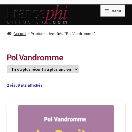
Aller
Aller
Menu
à
au
la
contenu
navigation
Accueil
Accueil
Produits identifiés “Pol Vandromme”
Accueil
Caisse
Pol Vandromme
Compte
Conditions de Vente
Connection
Trié
2 résultats affichés
du
Enregistrement
plus
récent
Listes d’Envies
au
plus
Livres de Peter Randa
ancien
Livres de Philippe Randa