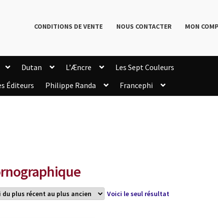
CONDITIONS DE VENTE
NOUS CONTACTER
MON COM
Dutan
L’Æncre
Les Sept Couleurs
es Éditeurs
Philippe Randa
Francephi
onditions de Vente
Connection
Enregistrement
Livres de Philippe Randa
Login Customizer
Newsletter
onfidentialité et cookies
Qui sommes-nous ?
mmande
rnographique
Voici le seul résultat