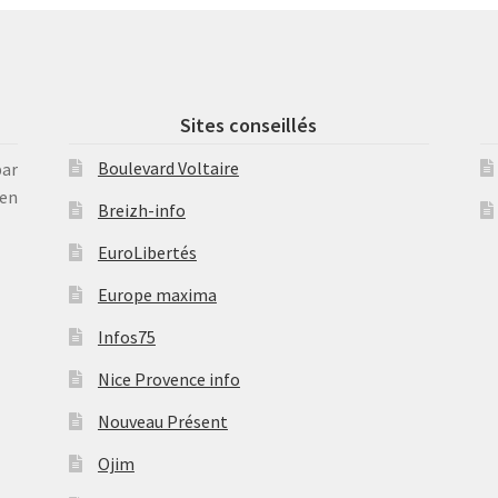
Sites conseillés
Boulevard Voltaire
par
en
Breizh-info
EuroLibertés
Europe maxima
Infos75
Nice Provence info
Nouveau Présent
Ojim