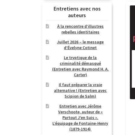
Entretiens avec nos
auteurs
À la rencontre d’illustres
rebelles identitaires
Juillet 2026 – le message
d’Évelyne Cotinet
Le tryptique de la
criminalité démasqué
(Entretien avec Raymond H. A.
Carter)
Il faut préparer la vraie
alternative ! (Entretien avec
Scipion de Salm)
Entretien avec Jérôme
Verschoote, auteur de «
Partout J’en Suis ».
L’équipage de Fontaine-Henry
(1879-1914)