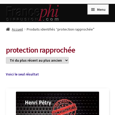
Aller
Aller
Menu
à
au
la
contenu
navigation
Accueil
Accueil
Produits identifiés “protection rapprochée”
Accueil
Caisse
protection rapprochée
Compte
Conditions de Vente
Connection
Voici le seul résultat
Enregistrement
Listes d’Envies
Livres de Peter Randa
Livres de Philippe Randa