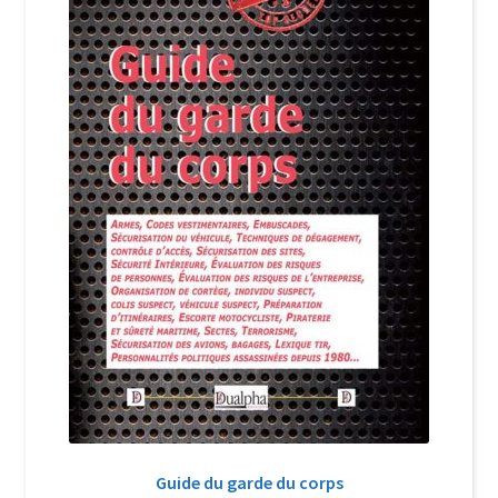
Login Customizer
Newsletter
Nous Contacter
Panier
Politique de confidentialité et cookies
Qui sommes-nous ?
Soutien à Philippe Randa
Suivi de la Commande
Guide du garde du corps