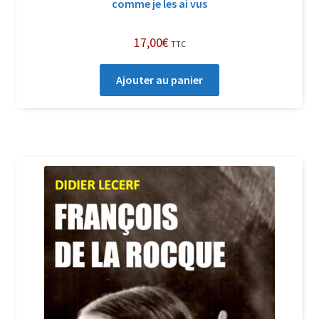
comme je les ai vus
17,00
€
TTC
Ajouter au panier