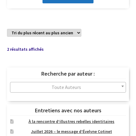
Trié
2 résultats affichés
du
plus
récent
Recherche par auteur :
au
plus
Toute Auteurs
ancien
Entretiens avec nos auteurs
À la rencontre d’illustres rebelles identitaires
Juillet 2026 – le message d’Évelyne Cotinet