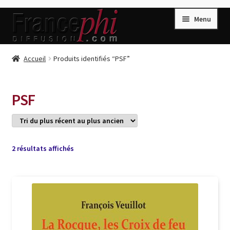
Aller
Aller
Menu
à
au
la
contenu
navigation
Accueil
Accueil
Produits identifiés “PSF”
Accueil
Caisse
PSF
Compte
Conditions de Vente
Connection
Trié
2 résultats affichés
du
Enregistrement
plus
récent
Listes d’Envies
au
plus
Livres de Peter Randa
ancien
Livres de Philippe Randa