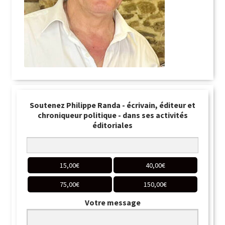
Soutenez Philippe Randa - écrivain, éditeur et
chroniqueur politique - dans ses activités
éditoriales
15,00
€
40,00
€
75,00
€
150,00
€
Votre message