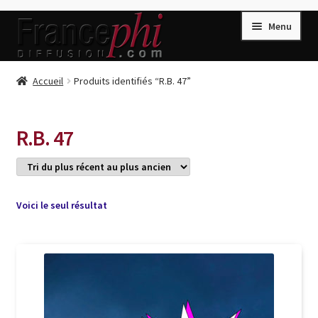
Aller
Aller
Menu
à
au
la
contenu
navigation
Accueil
Accueil
Produits identifiés “R.B. 47”
Accueil
Caisse
R.B. 47
Compte
Conditions de Vente
Connection
Voici le seul résultat
Enregistrement
Listes d’Envies
Livres de Peter Randa
Livres de Philippe Randa