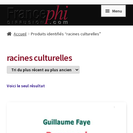
Aller
Aller
Menu
à
au
la
contenu
navigation
Accueil
Accueil
Produits identifiés “racines culturelles”
Accueil
Caisse
racines culturelles
Compte
Conditions de Vente
Connection
Voici le seul résultat
Enregistrement
Listes d’Envies
Livres de Peter Randa
Livres de Philippe Randa