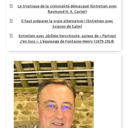
Le tryptique de la criminalité démasqué (Entretien avec
Login Customizer
Raymond H. A. Carter)
Newsletter
Il faut préparer la vraie alternative ! (Entretien avec
Scipion de Salm)
Nous Contacter
Entretien avec Jérôme Verschoote, auteur de « Partout
Panier
J’en Suis ». L’équipage de Fontaine-Henry (1879-1914)
Politique de confidentialité et cookies
Qui sommes-nous ?
Soutien à Philippe Randa
Suivi de la Commande