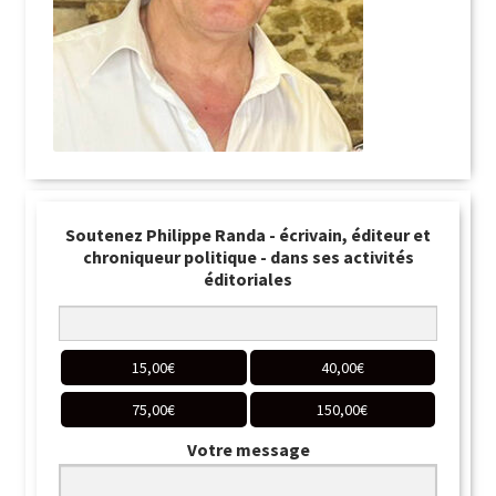
Soutenez Philippe Randa - écrivain, éditeur et
chroniqueur politique - dans ses activités
éditoriales
15,00
€
40,00
€
75,00
€
150,00
€
Votre message