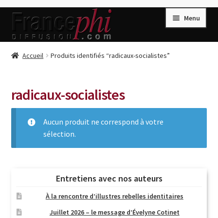
Aller
Aller
Menu
à
au
la
contenu
navigation
Accueil
Accueil
Produits identifiés “radicaux-socialistes”
Accueil
Caisse
radicaux-socialistes
Compte
Aucun produit ne correspond à votre
Conditions de Vente
sélection.
Connection
Enregistrement
Listes d’Envies
Entretiens avec nos auteurs
Livres de Peter Randa
À la rencontre d’illustres rebelles identitaires
Livres de Philippe Randa
Juillet 2026 – le message d’Évelyne Cotinet