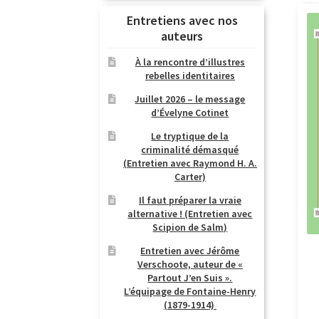
Entretiens avec nos
auteurs
À la rencontre d’illustres
rebelles identitaires
Juillet 2026 – le message
d’Évelyne Cotinet
Le tryptique de la
criminalité démasqué
(Entretien avec Raymond H. A.
Carter)
Il faut préparer la vraie
alternative ! (Entretien avec
Scipion de Salm)
Entretien avec Jérôme
Verschoote, auteur de «
Partout J’en Suis ».
L’équipage de Fontaine-Henry
(1879-1914)