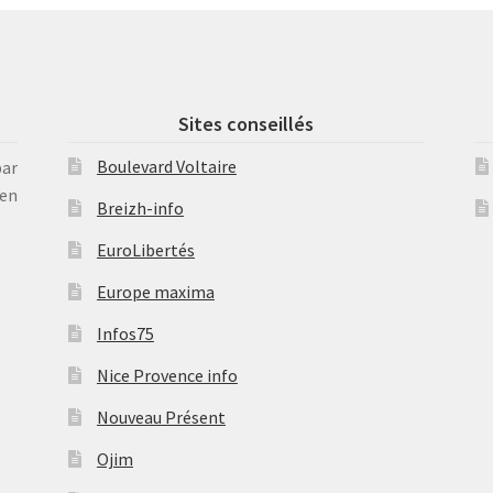
Sites conseillés
Boulevard Voltaire
par
en
Breizh-info
EuroLibertés
Europe maxima
Infos75
Nice Provence info
Nouveau Présent
Ojim