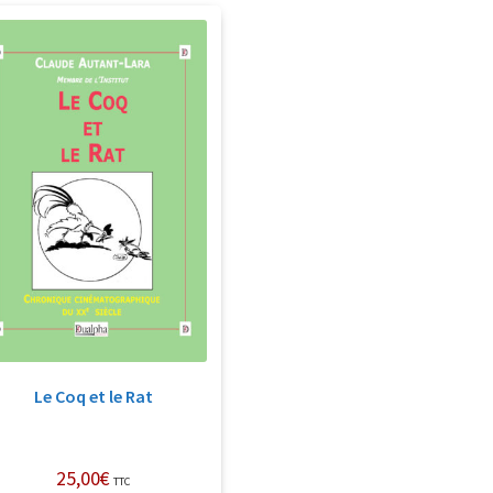
Le Coq et le Rat
25,00
€
TTC