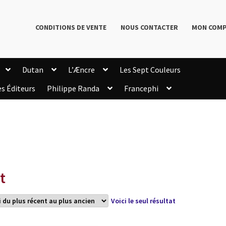
CONDITIONS DE VENTE
NOUS CONTACTER
MON COM
Dutan
L’Æncre
Les Sept Couleurs
es Éditeurs
Philippe Randa
Francephi
onditions de Vente
Connection
Enregistrement
Livres de Philippe Randa
Login Customizer
Newsletter
onfidentialité et cookies
Qui sommes-nous ?
mmande
t
Voici le seul résultat