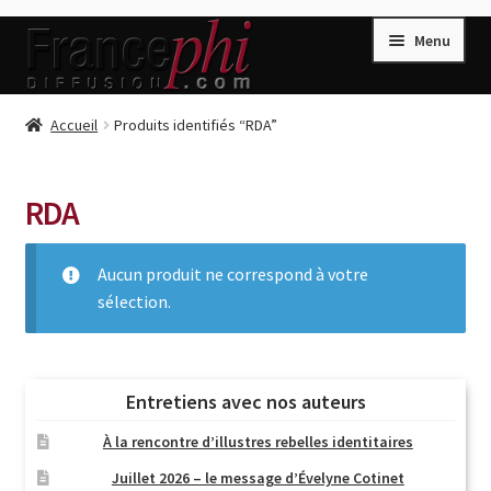
Aller
Aller
Menu
à
au
la
contenu
navigation
Accueil
Accueil
Produits identifiés “RDA”
Accueil
Caisse
RDA
Compte
Aucun produit ne correspond à votre
Conditions de Vente
sélection.
Connection
Enregistrement
Listes d’Envies
Entretiens avec nos auteurs
Livres de Peter Randa
À la rencontre d’illustres rebelles identitaires
Livres de Philippe Randa
Juillet 2026 – le message d’Évelyne Cotinet