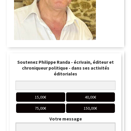
Soutenez Philippe Randa - écrivain, éditeur et
chroniqueur politique - dans ses activités
éditoriales
15,00
€
40,00
€
75,00
€
150,00
€
Votre message