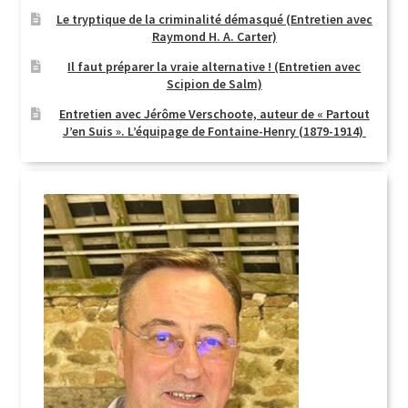
Le tryptique de la criminalité démasqué (Entretien avec
Login Customizer
Raymond H. A. Carter)
Newsletter
Il faut préparer la vraie alternative ! (Entretien avec
Scipion de Salm)
Nous Contacter
Entretien avec Jérôme Verschoote, auteur de « Partout
Panier
J’en Suis ». L’équipage de Fontaine-Henry (1879-1914)
Politique de confidentialité et cookies
Qui sommes-nous ?
Soutien à Philippe Randa
Suivi de la Commande