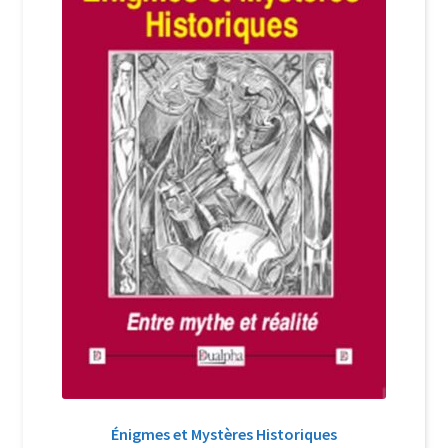
Login Customizer
Newsletter
Nous Contacter
Panier
Politique de confidentialité et cookies
Qui sommes-nous ?
Soutien à Philippe Randa
Suivi de la Commande
Énigmes et Mystères Historiques