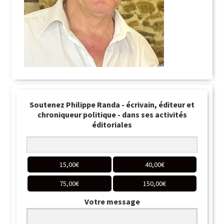
Soutenez Philippe Randa - écrivain, éditeur et
chroniqueur politique - dans ses activités
éditoriales
15,00
€
40,00
€
75,00
€
150,00
€
Votre message