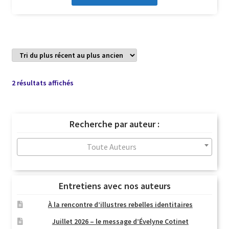
Trié
2 résultats affichés
du
plus
récent
Recherche par auteur :
au
plus
Toute Auteurs
ancien
Entretiens avec nos auteurs
À la rencontre d’illustres rebelles identitaires
Juillet 2026 – le message d’Évelyne Cotinet