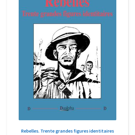
Login Customizer
Newsletter
Nous Contacter
Panier
Politique de confidentialité et cookies
Qui sommes-nous ?
Soutien à Philippe Randa
Suivi de la Commande
Rebelles. Trente grandes figures identitaires