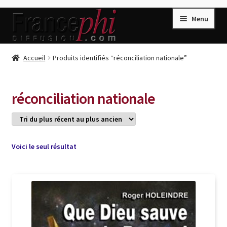
Aller
Aller
Menu
à
au
la
contenu
navigation
Accueil
Accueil
Produits identifiés “réconciliation nationale”
Accueil
Caisse
réconciliation nationale
Compte
Conditions de Vente
Connection
Voici le seul résultat
Enregistrement
Listes d’Envies
Livres de Peter Randa
Livres de Philippe Randa