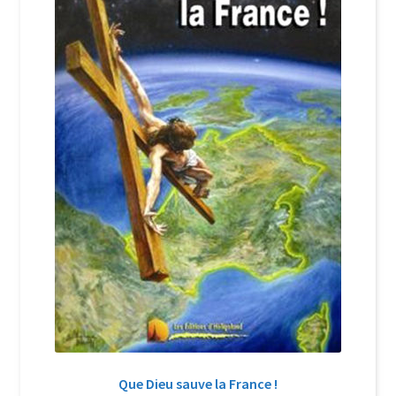
Login Customizer
Newsletter
Nous Contacter
Panier
Politique de confidentialité et cookies
Qui sommes-nous ?
Soutien à Philippe Randa
Suivi de la Commande
Que Dieu sauve la France !