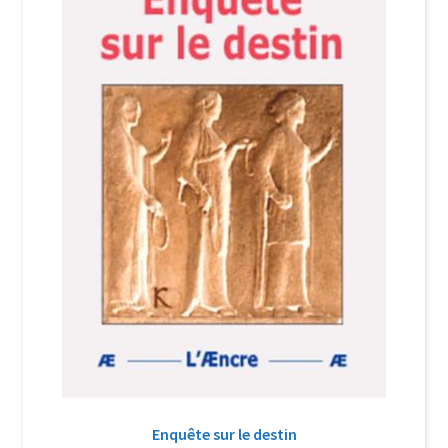
Login Customizer
Newsletter
Nous Contacter
Panier
Politique de confidentialité et cookies
Qui sommes-nous ?
Soutien à Philippe Randa
Suivi de la Commande
Enquête sur le destin