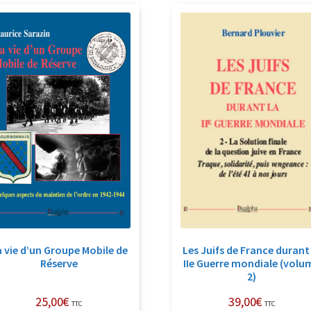
récent
au
plus
ancien
a vie d’un Groupe Mobile de
Les Juifs de France durant
Réserve
IIe Guerre mondiale (volu
2)
25,00
€
39,00
€
TTC
TTC