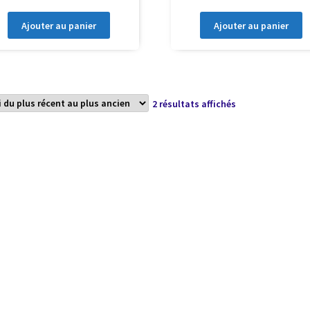
Ajouter au panier
Ajouter au panier
Trié
2 résultats affichés
du
plus
récent
au
plus
ancien