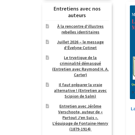
Entretiens avec nos
auteurs
À la rencontre d’illustres
rebelles identitaires
Juillet 2026 – le message
d’Évelyne Cotinet
Le tryptique de la
criminalité démasqué
(Entretien avec Raymond H. A.
Carter)
Il faut préparer la vraie
alternative ! (Entretien avec
Scipion de Salm)
Entretien avec Jérôme
L
Verschoote, auteur de «
Partout J’en Suis ».
L’équipage de Fontaine-Henry
(1879-1914)