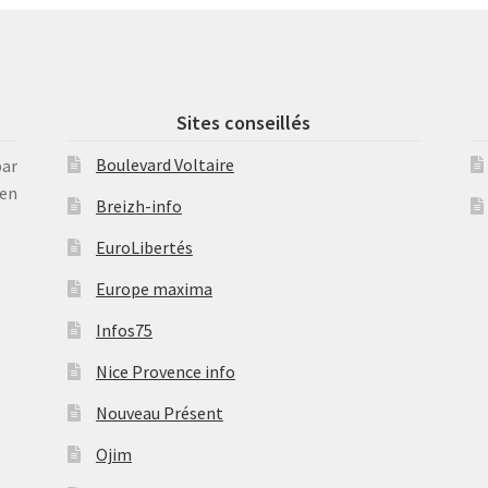
Sites conseillés
Boulevard Voltaire
par
en
Breizh-info
EuroLibertés
Europe maxima
Infos75
Nice Provence info
Nouveau Présent
Ojim