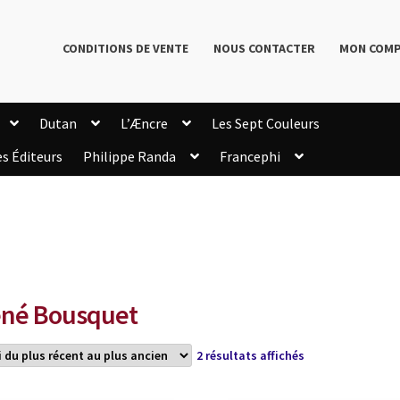
CONDITIONS DE VENTE
NOUS CONTACTER
MON COM
Dutan
L’Æncre
Les Sept Couleurs
es Éditeurs
Philippe Randa
Francephi
onditions de Vente
Connection
Enregistrement
Livres de Philippe Randa
Login Customizer
Newsletter
onfidentialité et cookies
Qui sommes-nous ?
mmande
né Bousquet
Trié
2 résultats affichés
du
plus