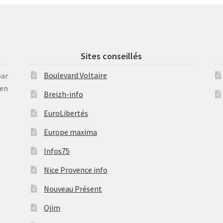
Sites conseillés
Boulevard Voltaire
par
en
Breizh-info
EuroLibertés
Europe maxima
Infos75
Nice Provence info
Nouveau Présent
Ojim