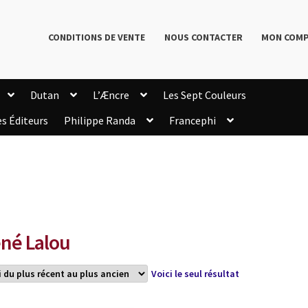
CONDITIONS DE VENTE
NOUS CONTACTER
MON COM
Dutan
L’Æncre
Les Sept Couleurs
es Éditeurs
Philippe Randa
Francephi
onditions de Vente
Connection
Enregistrement
Livres de Philippe Randa
Login Customizer
Newsletter
onfidentialité et cookies
Qui sommes-nous ?
mmande
né Lalou
Voici le seul résultat