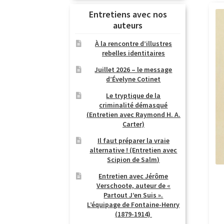
Entretiens avec nos
auteurs
À la rencontre d’illustres
rebelles identitaires
Juillet 2026 – le message
d’Évelyne Cotinet
Le tryptique de la
criminalité démasqué
(Entretien avec Raymond H. A.
Carter)
Il faut préparer la vraie
alternative ! (Entretien avec
Scipion de Salm)
Entretien avec Jérôme
Verschoote, auteur de «
Partout J’en Suis ».
L’équipage de Fontaine-Henry
(1879-1914)